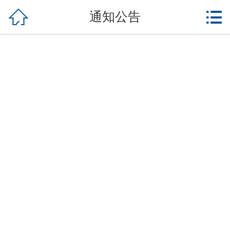

网站首页

通知公告
企业概况
|- 企业简介
|- 管理团队
|- 企业资质
|- 企业荣誉
新闻中心
|- 企业新闻
|- 经营动态