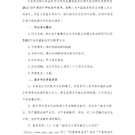
|- 生产动态
科研创新
|- 科研成果
|- 获奖荣誉
党建工作
企业文化
|- 群团工作
|- 职工之家
|- 榜样