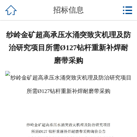

网站首页

招标信息
企业概况
纱岭金矿超高承压水涌突致灾机理及防
|- 企业简介
治研究项目所需Ø127钻杆重新补焊耐
|- 管理团队
磨带采购
|- 企业资质
|- 企业荣誉
新闻中心
|- 企业新闻
|- 经营动态